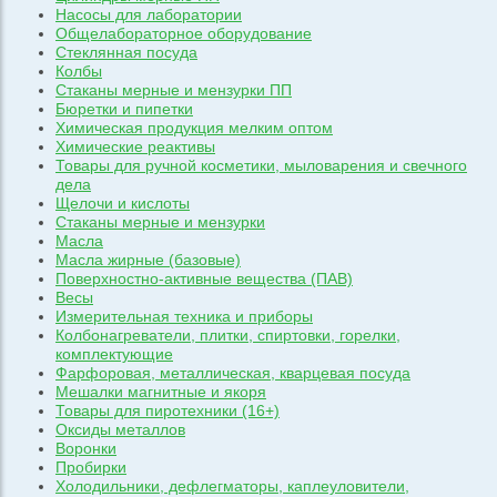
Насосы для лаборатории
Общелабораторное оборудование
Стеклянная посуда
Колбы
Стаканы мерные и мензурки ПП
Бюретки и пипетки
Химическая продукция мелким оптом
Химические реактивы
Товары для ручной косметики, мыловарения и свечного
дела
Щелочи и кислоты
Стаканы мерные и мензурки
Масла
Масла жирные (базовые)
Поверхностно-активные вещества (ПАВ)
Весы
Измерительная техника и приборы
Колбонагреватели, плитки, спиртовки, горелки,
комплектующие
Фарфоровая, металлическая, кварцевая посуда
Мешалки магнитные и якоря
Товары для пиротехники (16+)
Оксиды металлов
Воронки
Пробирки
Холодильники, дефлегматоры, каплеуловители,